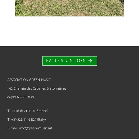
FAITES UN DON
ASSOCIATION GREEN MUSIC
492 Chemin des Cabanes Blétonniéres
06790 ASPREMONT
T:
+33 6 18 21 33 91
(France)
T:
+39 328 71 16 829
(Italy)
E-mail:
info@green-music.art