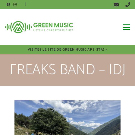
|
VISITES LE SITE DE GREEN MUSIC APS (ITA) >
FREAKS BAND – IDJ