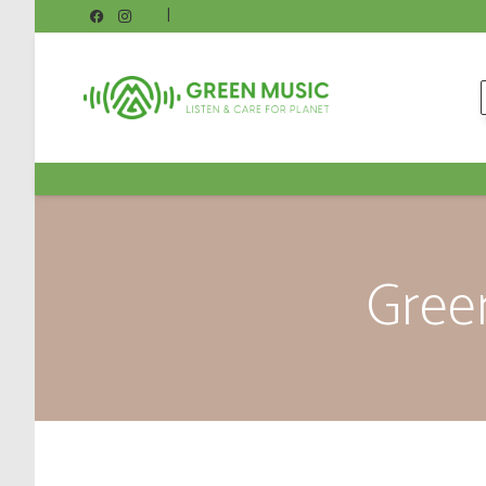
|
Gree