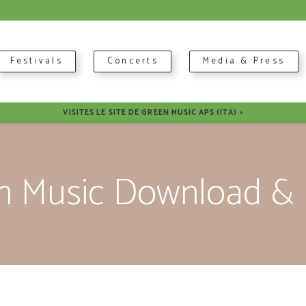
Festivals
Concerts
Media & Press
VISITES LE SITE DE GREEN MUSIC APS (ITA) >
n Music Download & 