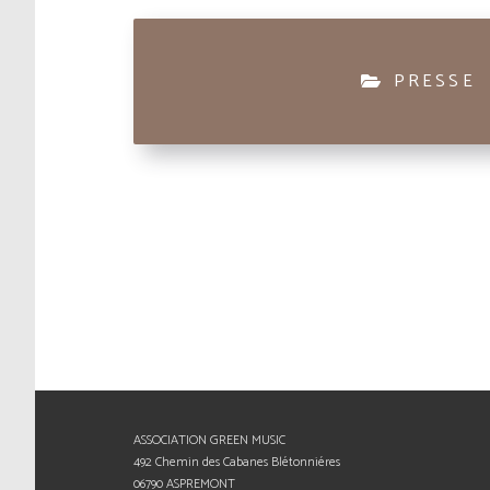
PRESSE
ASSOCIATION GREEN MUSIC
492 Chemin des Cabanes Blétonniéres
06790 ASPREMONT