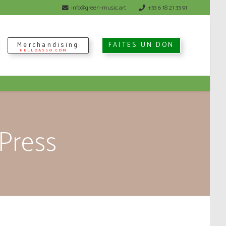
info@green-music.art
+33 6 18 21 33 91
Merchandising
FAITES UN DON
Press