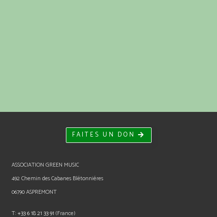
FAITES UN DON
ASSOCIATION GREEN MUSIC
492 Chemin des Cabanes Blétonniéres
06790 ASPREMONT
T:
+33 6 18 21 33 91
(France)