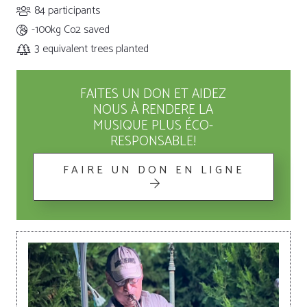
84
participants
-100kg
Co2 saved
3
equivalent trees planted
FAITES UN DON ET AIDEZ
NOUS À RENDERE LA
MUSIQUE PLUS ÉCO-
RESPONSABLE!
FAIRE UN DON EN LIGNE