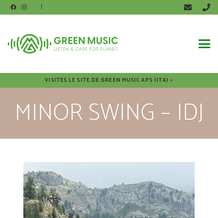
|
VISITES LE SITE DE GREEN MUSIC APS (ITA) >
MINOR SWING – IDJ