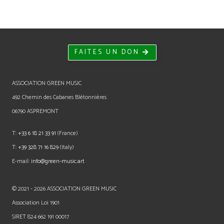
FAITES UN DON
ASSOCIATION GREEN MUSIC
492 Chemin des Cabanes Blétonniéres
06790 ASPREMONT
T:
+33 6 18 21 33 91
(France)
T:
+39 328 71 16 829
(Italy)
E-mail:
info@green-music.art
© 2021 - 2026 ASSOCIATION GREEN MUSIC
Association Loi 1901
SIRET 824 662 191 00017