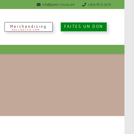
info@green-music.art
+33 6 18 21 33 91
Merchandising
FAITES UN DON