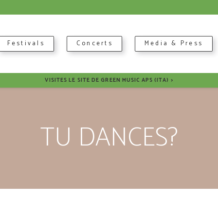
Festivals
Concerts
Media & Press
VISITES LE SITE DE GREEN MUSIC APS (ITA) >
TU DANCES?