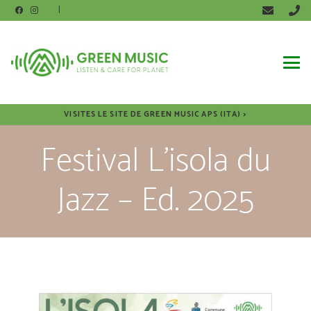
|
VISITES LE SITE DE GREEN MUSIC APS (ITA) >
Festival L’isola du
Jazz – Ed. 2025